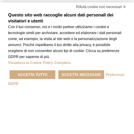
Rifiuta cookie non necessari ✕
Questo sito web raccoglie alcuni dati personali dei
visitatori e utenti
Con il tuo consenso, noi e i nostri partner utilizziamo i cookie e
tecnologie simili per archiviare, accedere ed elaborare i dati personali
come, ad esempio, la visita al sito web o la personalizzazione degli
annunci. Poiché rispettiamo il tuo diritto alla privacy, è possibile
4 STELLE A ROMA
scegliere di non consentire alcuni tipi di cookie. Clicca su preferenze
Hotel Rivoli
GDPR per saperne di più.
Visualizza la Cookie Policy Completa
ACCETTA TUTTO
ACCETTA NECESSARI
Preferenze
GDPR
BENVENUTI
ALL'HOTEL RIVOLI
Nell'esclusivo
Il
Best Western Hotel
quartiere
Rivoli
accoglie i suoi
Parioli
ospiti con il calore e la
Situato a metà